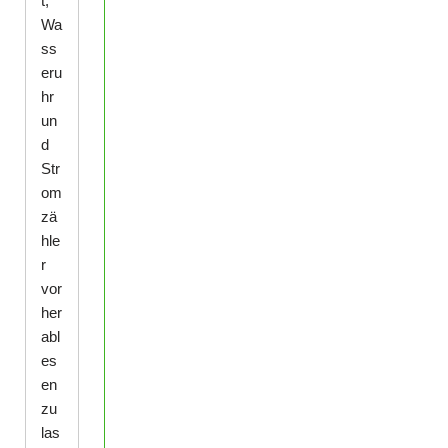
t,
Wa
ss
eru
hr
un
d
Str
om
zä
hle
r
vor
her
abl
es
en
zu
las