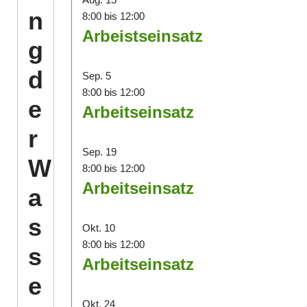
n
8:00
bis
12:00
Arbeistseinsatz
g
d
Sep.
5
8:00
bis
12:00
e
Arbeitseinsatz
r
Sep.
19
W
8:00
bis
12:00
Arbeitseinsatz
a
s
Okt.
10
8:00
bis
12:00
s
Arbeitseinsatz
e
Okt.
24