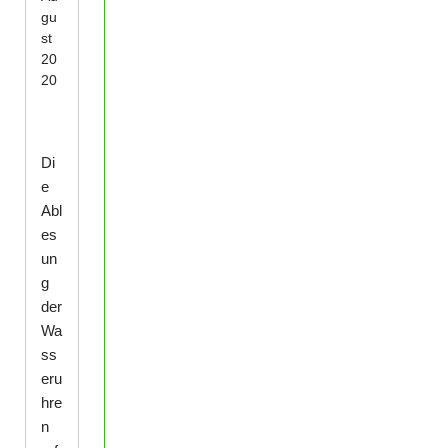
gu
st
20
20
Di
e
Abl
es
un
g
der
Wa
ss
eru
hre
n