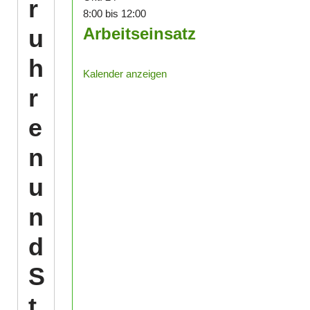
r
8:00
bis
12:00
u
Arbeitseinsatz
h
Kalender anzeigen
r
e
n
u
n
d
S
t