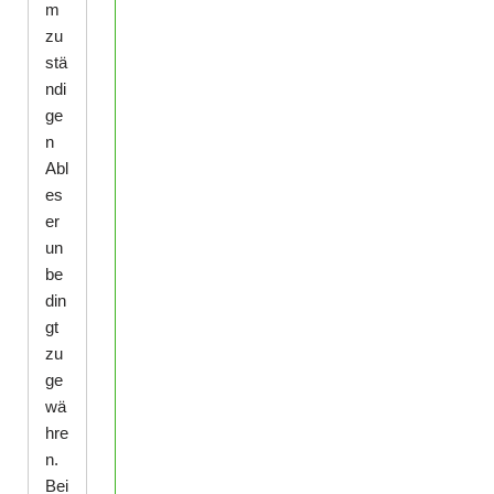
m
zu
stä
ndi
ge
n
Abl
es
er
un
be
din
gt
zu
ge
wä
hre
n.
Bei