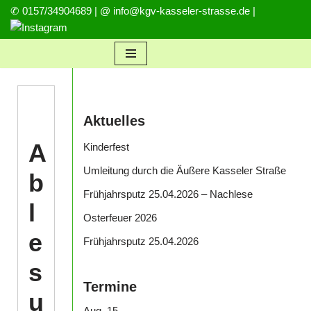
✆
0157/34904689 |
@
info@kgv-kasseler-strasse.de
|
Zum
Inhalt
springen
Aktuelles
A
Kinderfest
Umleitung durch die Äußere Kasseler Straße
b
Frühjahrsputz 25.04.2026 – Nachlese
l
Osterfeuer 2026
e
Frühjahrsputz 25.04.2026
s
Termine
u
Aug.
15