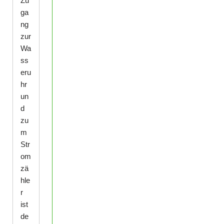
Zu
ga
ng
zur
Wa
ss
eru
hr
un
d
zu
m
Str
om
zä
hle
r
ist
de