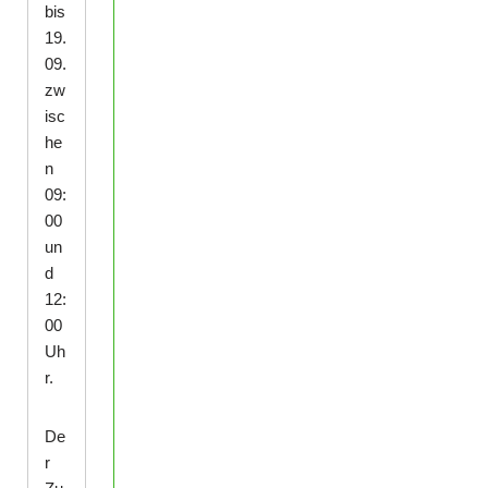
bis
19.
09.
zw
isc
he
n
09:
00
un
d
12:
00
Uh
r.
De
r