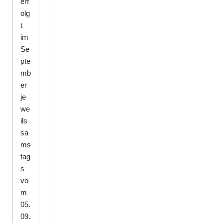
erf
olg
t
im
Se
pte
mb
er
je
we
ils
sa
ms
tag
s
vo
m
05.
09.