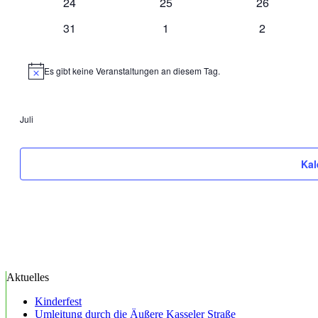
0
0
0
24
25
26
Veranstaltungen
Veranstaltungen
Veranstaltu
0
0
0
31
1
2
Veranstaltungen
Veranstaltungen
Veranstalt
Es gibt keine Veranstaltungen an diesem Tag.
Hinweis
Juli
Kal
Aktuelles
Kinderfest
Umleitung durch die Äußere Kasseler Straße