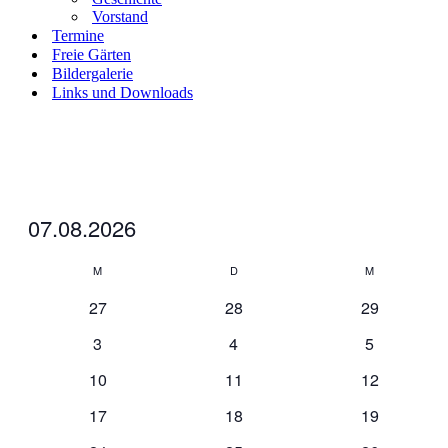
Vorstand
Termine
Freie Gärten
Bildergalerie
Links und Downloads
Veranstaltungen
07.08.2026
Datum
Kalender
wählen.
M
Montag
D
Dienstag
M
Mittwoch
von
0
0
0
27
28
29
Veranstaltungen
Veranstaltungen
Veranstaltungen
Veranstaltu
0
0
0
3
4
5
Veranstaltungen
Veranstaltungen
Veranstalt
0
0
0
10
11
12
Veranstaltungen
Veranstaltungen
Veranstaltu
0
0
0
17
18
19
Veranstaltungen
Veranstaltungen
Veranstaltu