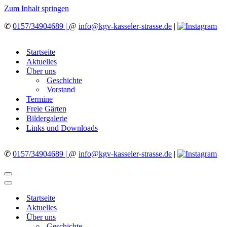
Zum Inhalt springen
✆
0157/34904689 |
@
info@kgv-kasseler-strasse.de
|
Startseite
Aktuelles
Über uns
Geschichte
Vorstand
Termine
Freie Gärten
Bildergalerie
Links und Downloads
✆
0157/34904689 |
@
info@kgv-kasseler-strasse.de
|
Navigationsmenü
Navigationsmenü
Startseite
Aktuelles
Über uns
Geschichte