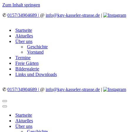
Zum Inhalt springen
✆
0157/34904689 |
@
info@kgv-kasseler-strasse.de
|
Startseite
Aktuelles
Über uns
Geschichte
Vorstand
Termine
Freie Gärten
Bildergalerie
Links und Downloads
✆
0157/34904689 |
@
info@kgv-kasseler-strasse.de
|
Navigationsmenü
Navigationsmenü
Startseite
Aktuelles
Über uns
Geschichte